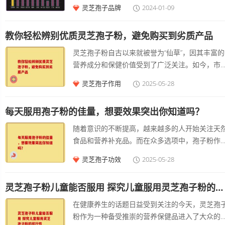
孢子粉选择一直是很多人头疼的问题
灵芝孢子品牌
2024-01-09
教你轻松辨别优质灵芝孢子粉，避免购买到劣质产品
灵芝孢子粉自古以来就被誉为“仙草”，因其丰富的
营养成分和保健价值受到了广泛关注。如今，市
上有着形形的灵芝孢子粉，却良莠不齐。在众多
灵芝孢子作用
2025-05-28
择中，怎样才能鉴别出优质的灵芝孢子粉，避免
买到劣质产品呢？接下来，我们将为大家提供一
每天服用孢子粉的佳量，想要效果突出你知道吗？
实用的技巧，帮助你轻松辨别优质灵芝孢子粉。 
解灵芝孢子粉的基本知识 在深入了解鉴别方法之
随着意识的不断提高，越来越多的人开始关注天
前，先来简单认识一下灵芝孢子粉。灵芝孢子粉
食品和营养补充品。而在众多选项中，孢子粉作
自灵芝的种子，含有丰富的多糖、三萜、氨基酸
一种被广泛认可的保健食品，因其营养丰富和益
灵芝孢子功效
2025-05-28
营养成分，具有较高的营养价值和保健功能。通
备受关注。今天我们就来聊聊，怎样确定每天服
常，优质的灵芝孢子粉色泽自然，气味清香，颗
孢子粉的佳量，以便能够充分发挥其效果。 孢子
均匀，而劣质产品往往存在色泽暗淡、杂质多、
灵芝孢子粉儿童能否服用 探究儿童服用灵芝孢子粉的可行性
的基本了解 孢子粉，来源于某些菌类的孢子，经
味不佳等现象。了解这些基础知识能够帮助我们
殊工艺处理后制成的粉末。它含有丰富的氨基酸
在健康养生的话题日益受到关注的今天，灵芝孢
选购时更具判断力。
维生素和矿物质，对提升、促进代谢有一定帮助
粉作为一种备受推崇的营养保健品进入了大众的
许多消费者在选择孢子粉时，可能会有这样的疑