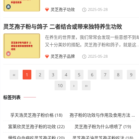
和多种维生素，有助于增强和提高。孢子粉的质
就被视为仙草，具有极高的药用价值。而济生堂
灵芝孢子功效
2025-05-28
参差不齐，尤其是在市场上，某些品牌的孢子粉
芝破壁孢子粉更是将灵芝的精华发挥到了极致。
能经过加工或掺杂，因此选择知名品牌仍然是保
谓破壁孢子粉，是通过现代高科技手段打破灵芝
品质的一种方式。
灵芝孢子粉与鸽子 二者结合或带来独特养生功效
子的坚硬外壳，使得其中蕴含的丰富营养成分能
被人体充分吸收。这一技术突破，是济生堂灵芝
在养生的世界里，我们常常会发现一些意想不到
壁孢子粉的一大亮点。 济生堂在灵芝破壁孢子粉
又十分美妙的搭配。灵芝孢子粉和鸽子，就是这
生产过程中，秉持着严格的质量把控标准。从灵
一对能给健康带来诸多益处的组合。 灵芝孢子粉
灵芝孢子品牌
2025-05-28
的种植开始，就精心挑选适宜的环境，确保灵芝
这一来自灵芝的精华，自古以来就被视为珍贵的
长过程中不受污染，吸收充足的养分。在采集孢
生食材。它富含多种营养成分，如灵芝多糖、三
粉后，运用先进的破壁技术，同时保留其活性成
类化合物等。灵芝多糖具有调节、抗、等多种功
‹‹
1
2
3
4
5
6
7
8
9
分。这一系列严谨的操作流程，使得济生堂灵芝
能。它就像身体内的一支精锐部队，能够增强系
10
›
››
壁孢子粉的品质在市场上脱颖而出。
的防御能力，帮助身体抵御外界菌的侵袭。三萜
化合物则有助于调节、降低，对心管系统有着积
标签列表
的保护作用。当我们每天适量摄入灵芝孢子粉时
就像是给身体注入了一股源源不断的活力源泉，
孚天浩灵芝孢子粉价格
(18)
孢子粉的功效与作用及食用方法
(18)
内而外改善身体机能。
富莱欣灵芝孢子粉的功效
(22)
灵芝孢子粉为什么喷喷了
(19)
慢性白血病吃灵芝孢子粉
(20)
灵芝孢子油灵芝孢子粉吃法
(18)