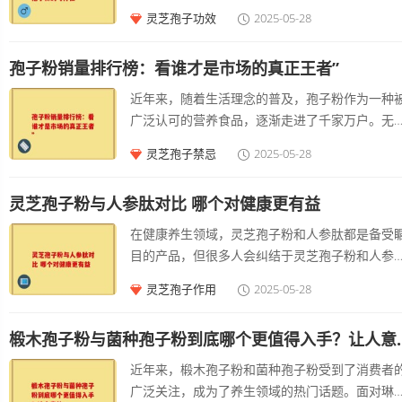
野。当涉及到儿童这个特殊群体时，“灵芝孢子粉
灵芝孢子功效
2025-05-28
问：我每天要吃多少才能达到好的效果？ 适合的
童能服用吗”就成了许多家长关心的问题。 我们需
用量并非一成不变，而是要根据个人的身体状况
要了解灵芝孢子粉的成分和特性。灵芝孢子粉富
生活习惯以及具体需求来调整。
孢子粉销量排行榜：看谁才是市场的真正王者”
多种营养成分，如灵芝多糖、三萜类化合物、氨
酸、蛋白质等。这些成分在成人的养生保健方面
近年来，随着生活理念的普及，孢子粉作为一种
着诸多积极作用，例如灵芝多糖被认为具有调节
广泛认可的营养食品，逐渐走进了千家万户。无
功能，可以在一定程度上增强人体的；三萜类化
是关注养生的消费者，还是追求全面营养的家庭
灵芝孢子禁忌
2025-05-28
物可能对身体的、等方面有帮助。 但是对于儿童
孢子粉都成为了越来越多人的选择。本文将深入
说，情况有所不同。儿童的身体处于生长发育阶
析当前孢子粉的销量排行榜，带大家看看究竟谁
段，其生理机能尚未完全成熟。目前并没有足够
灵芝孢子粉与人参肽对比 哪个对健康更有益
是真正的市场王者。 孢子粉的市场现状 孢子粉作
科学研究表明灵芝孢子粉对儿童生长发育有着确
为一种新兴的保健食品，其市场需求逐年攀升。
在健康养生领域，灵芝孢子粉和人参肽都是备受
的、积极的影响。儿童的系统也在不断地自然发
据近期的市场调研报告显示，孢子粉的市场规模
目的产品，但很多人会纠结于灵芝孢子粉和人参
完善过程中，通过均衡的饮食，如摄入足够的蛋
过去五年中增长了超过%。这种趋势不仅源于消
哪个好。其实，它们各有独特的优势，适用于不
质、维生素、矿物质等，就能够满足其正常的需
灵芝孢子作用
2025-05-28
者对产品的关注，还与孢子粉本身丰富的营养成
的健康需求。 一、灵芝孢子粉的独特魅力 灵芝孢
求。
密切相关。孢子粉以其天然、营养丰富的特点，
子粉是灵芝的种子，蕴含着丰富的营养成分。它
到越来越多消费者的青睐。
椴木孢子粉与菌种孢子
含多种多糖类物质，这些多糖具有调节的作用。
现代生活中，人们面临着各种压力和环境因素的
近年来，椴木孢子粉和菌种孢子粉受到了消费者
响，系统容易出现失衡的状况。灵芝孢子粉能够
广泛关注，成为了养生领域的热门话题。面对琳