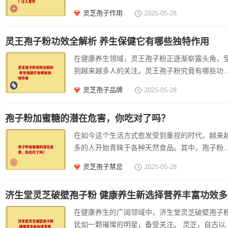
强机体的，帮助身体更好地抵御外界菌的入侵。
满目的产品，许多消费者常常在两者之间犹豫不
灵芝孢子作用
2025-05-28
如，经常、体质虚弱的人群，长期服用灵芝孢子
决：到底选择椴木孢子粉还是菌种孢子粉？我们
可能会减少的频率，增强身体的。
深入探讨这两种孢子粉的特点，帮助大家做出更
灵王孢子粉功效全解析 养生保健它有哪些独特作用
智的选择。 椴木孢子粉的独特优势 椴木孢子粉，
是由椴树上的某些特定真菌产生的孢子，通过自
在健康养生领域，灵王孢子粉正逐渐崭露头角，
采集和精细加工而成。这款孢子粉含有丰富的营
到越来越多人的关注。灵王孢子粉究竟有哪些功
成分，包括氨基酸、维生素和矿物质，因此被视
呢？这是许多对健康养生有追求的人迫切想要了
灵芝孢子品牌
2025-05-28
一种高营养价值的食品。 椴木孢子粉以其良好的
的。 灵王孢子粉具有增强的显著功效。现代生活
化吸收性著称。由于其颗粒细腻，人体容易吸收
中，人们面临着各种各样的压力，无论是工作上
中的营养成分，非常适合日常保健。椴木孢子粉
孢子粉加蜜糖的潜在危害，你吃对了吗？
忙碌奔波，还是生活环境中的各种菌威胁，都需
有良好的性能，能帮助抵抗的伤害，促进。这也
一个强大的系统来抵御。灵王孢子粉中富含多种
在如今这个生活方式愈发受到重视的时代，越来
为什么许多人将其视为美容养颜神器的原因。
养成分，例如多糖类物质。这些多糖能够激活人
多的人开始青睐于各种天然食品。其中，孢子粉
的细胞，如巨噬细胞、T淋巴细胞等，让它们发挥
蜜糖因其丰富的营养成分而备受青睐。尽管它们
灵芝孢子禁忌
2025-05-28
出更好的防御功能。就像给身体的系统注入了一
自都有独道的保健功效，但将二者混合食用却可
训练有素的军队，随时准备抵御外来菌的入侵。
隐藏着一些潜在的危害。本文将为您详细解析这
期服用灵王孢子粉，可以使身体在面对、等常见
济生堂灵芝破壁孢子粉 健康养生新选择营养丰富功效多
现象，帮助您理性看待孢子粉加蜜糖的搭配。 孢
时，具有更强的，减少患的几率。
粉与蜜糖各自的营养价值 孢子粉是某些植物（如
在健康养生的广阔领域中，济生堂灵芝破壁孢子
芝等）所产生的微小胞子，它富含氨基酸、蛋白
犹如一颗璀璨的明星，备受关注。 灵芝，自古以