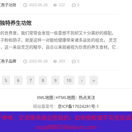
富营养成分能够被人体充分吸收。这一技术突破，是济生堂灵芝破
芝孢子功效
2025-05-28
222
0
子粉的一大亮点。 济生堂在灵芝破壁孢子粉的生产过程中，秉持着
的质量把控标准。从灵芝的种植开始，就精心挑选适宜的环境，确
来独特养生功效
芝生长过程中不受污染，吸收充足的养分。在采集孢子粉后，运用
生的世界里，我们常常会发现一些意想不到却又十分美妙的搭配。
的破壁技术，同时保留其活性成分。这一系列严谨的操作流程，使
孢子粉和鸽子，就是这样一对能给健康带来诸多益处的组合。 灵芝
生堂灵芝破壁孢子粉的品质在市场上脱颖而出。
粉，这一来自灵芝的精华，自古以来就被视为珍贵的养生食材。它
多种营养成分，如灵芝多糖、三萜类化合物等。灵芝多糖具有调
抗、等多种功能。它就像身体内的一支精锐部队，能够增强系统的
芝孢子品牌
2025-05-28
203
0
能力，帮助身体抵御外界菌的侵袭。三萜类化合物则有助于调节、
，对心管系统有着积极的保护作用。当我们每天适量摄入灵芝孢子
5
6
7
8
9
10
›
››
，就像是给身体注入了一股源源不断的活力源泉，从内而外改善身
能。
XML地图
|
HTML地图
|
热点关注
网站备案号：
京ICP备17024281号-1
于参考、交流等非商业性目的。如有侵权或不实信息请
zxzq88807@aliyun.com