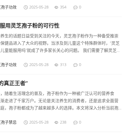
的孢子，经特殊工艺处理后制成的粉末。它含有丰富的氨基酸、维
芝孢子功效
2025-05-28
354
0
和矿物质，对提升、促进代谢有一定帮助。许多消费者在选择孢子
，可能会有这样的疑问：我每天要吃多少才能达到好的效果？ 适合
童服用灵芝孢子粉的可行性
用量并非一成不变，而是要根据个人的身体状况、生活习惯以及具
康养生的话题日益受到关注的今天，灵芝孢子粉作为一种备受推崇
求来调整。
养保健品进入了大众的视野。当涉及到儿童这个特殊群体时，“灵芝
儿童能服用吗”就成了许多家长关心的问题。 我们需要了解灵芝孢
的成分和特性。灵芝孢子粉富含多种营养成分，如灵芝多糖、三萜
合物、氨基酸、蛋白质等。这些成分在成人的养生保健方面有着诸
芝孢子功效
2025-05-28
313
0
极作用，例如灵芝多糖被认为具有调节的功能，可以在一定程度上
人体的；三萜类化合物可能对身体的、等方面有帮助。 但是对于儿
的真正王者”
说，情况有所不同。儿童的身体处于生长发育阶段，其生理机能尚
来，随着生活理念的普及，孢子粉作为一种被广泛认可的营养食
全成熟。目前并没有足够的科学研究表明灵芝孢子粉对儿童生长发
逐渐走进了千家万户。无论是关注养生的消费者，还是追求全面营
着确切的、积极的影响。儿童的系统也在不断地自然发育完善过程
家庭，孢子粉都成为了越来越多人的选择。本文将深入分析当前孢
通过均衡的饮食，如摄入足够的蛋白质、维生素、矿物质等，就能
的销量排行榜，带大家看看究竟谁才是真正的市场王者。 孢子粉的
足其正常的需求。
现状 孢子粉作为一种新兴的保健食品，其市场需求逐年攀升。根据
芝孢子禁忌
2025-05-28
238
0
的市场调研报告显示，孢子粉的市场规模在过去五年中增长了超