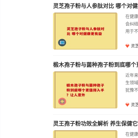
过%
灵芝孢子粉与人参肽对比 哪个对
养成
在健
费者
会纠
用于不
种子
调节
灵
系统
地抵
椴木孢子粉与菌种孢子粉到底哪个
子粉
近年
生领
犹豫
种孢
椴木
灵
精细
和矿
灵王孢子粉功效全解析 养生保健
消化
在健
常适