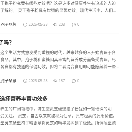
灵王孢子粉究竟有哪些功效呢？这是许多对健康养生有追求的人迫
这也是为什么许多人将其视为美容养颜神器的原因。
要了解的。 灵王孢子粉具有增强的显著功效。现代生活中，人们面
各种各样的压力，无论是工作上的忙碌奔波，还是生活环境中的各
威胁，都需要一个强大的系统来抵御。灵王孢子粉中富含多种营养
芝孢子品牌
2025-05-28
208
0
，例如多糖类物质。这些多糖能够激活人体的细胞，如巨噬细胞、T
细胞等，让它们发挥出更好的防御功能。就像给身体的系统注入了
了吗？
训练有素的军队，随时准备抵御外来菌的入侵。长期服用灵王孢子
今这个生活方式愈发受到重视的时代，越来越多的人开始青睐于各
可以使身体在面对、等常见疾时，具有更强的，减少患的几率。
然食品。其中，孢子粉和蜜糖因其丰富的营养成分而备受青睐。尽
们各自都有独道的保健功效，但将二者混合食用却可能隐藏着一些
的危害。本文将为您详细解析这一现象，帮助您理性看待孢子粉加
搭配。 孢子粉与蜜糖各自的营养价值 孢子粉是某些植物（如灵芝
芝孢子禁忌
2025-05-28
187
0
所产生的微小胞子，它富含氨基酸、蛋白质和多种维生素，有助于
和提高。孢子粉的质量参差不齐，尤其是在市场上，某些品牌的孢
新选择营养丰富功效多
可能经过加工或掺杂，因此选择知名品牌仍然是保障品质的一种方
康养生的广阔领域中，济生堂灵芝破壁孢子粉犹如一颗璀璨的明
备受关注。 灵芝，自古以来就被视为仙草，具有极高的药用价值。
生堂灵芝破壁孢子粉更是将灵芝的精华发挥到了极致。所谓破壁孢
，是通过现代高科技手段打破灵芝孢子的坚硬外壳，使得其中蕴含