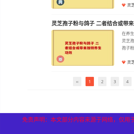
的丰
灵
壁孢
严格
灵芝孢子粉与鸽子 二者结合或带
保灵
在养
先进
灵芝
得济
孢子
富含
节、
灵
防御
降低
‹‹
1
2
3
4
粉时
体机
免责声明：本文部分内容来源于网络，仅用