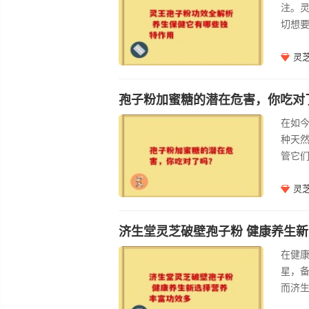
注。
进。
切想
临着
种菌
灵
成分
淋巴
孢子粉加蜜糖的潜在危害，你吃对
一支
在如
粉，
种天
管它
潜在
蜜糖的
灵
等）
增强
济生堂灵芝破壁孢子粉 健康养生
子粉
在健
式。
星，
而济
子粉