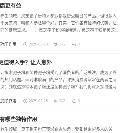
。这种趋势不仅源于消费者对产品的关注，还与孢子粉本身丰富的营
健康更有益
分密切相关。孢子粉以其天然、营养丰富的特点，受到越来越多消
康养生领域，灵芝孢子粉和人参肽都是备受瞩目的产品，但很多人
的青睐。
结于灵芝孢子粉和人参肽哪个好。其实，它们各有独特的优势，适
同的健康需求。 一、灵芝孢子粉的独特魅力 灵芝孢子粉是灵芝的
，蕴含着丰富的营养成分。它富含多种多糖类物质，这些多糖具有
的作用。在现代生活中，人们面临着各种压力和环境因素的影响，
芝孢子作用
2025-05-28
272
0
容易出现失衡的状况。灵芝孢子粉能够增强机体的，帮助身体更好
御外界菌的入侵。例如，经常、体质虚弱的人群，长期服用灵芝孢
更值得入手？让人意外
可能会减少的频率，增强身体的。
来，椴木孢子粉和菌种孢子粉受到了消费者的广泛关注，成为了养
域的热门话题。面对琳琅满目的产品，许多消费者常常在两者之间
不决：到底选择椴木孢子粉还是菌种孢子粉？我们将深入探讨这两
子粉的特点，帮助大家做出更明智的选择。 椴木孢子粉的独特优势
孢子粉，是由椴树上的某些特定真菌产生的孢子，通过自然采集和
芝孢子作用
2025-05-28
247
0
加工而成。这款孢子粉含有丰富的营养成分，包括氨基酸、维生素
物质，因此被视为一种高营养价值的食品。 椴木孢子粉以其良好的
它有哪些独特作用
吸收性著称。由于其颗粒细腻，人体容易吸收其中的营养成分，非
康养生领域，灵王孢子粉正逐渐崭露头角，受到越来越多人的关
合日常保健。椴木孢子粉具有良好的性能，能帮助抵抗的伤害，促