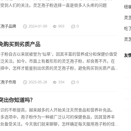
越受到人们的关注。灵芝孢子粉选择一直是很多人头疼的问题
芝孢子品牌
2024-01-09
993
0
免购买到劣质产品
子粉自古以来就被誉为“仙草”，因其丰富的营养成分和保健价值受
友
广泛关注。如今，市面上有着形形的灵芝孢子粉，却良莠不齐。在
选择中，怎样才能鉴别出优质的灵芝孢子粉，避免购买到劣质产品
接下来，我们将为大家提供一些实用的技巧，帮助你轻松辨别优质
子粉。 了解灵芝孢子粉的基本知识 在深入了解鉴别方法之前，先
芝孢子作用
2025-05-28
334
0
单认识一下灵芝孢子粉。灵芝孢子粉来自灵芝的种子，含有丰富的
、三萜、氨基酸等营养成分，具有较高的营养价值和保健功能。通
突出你知道吗？
优质的灵芝孢子粉色泽自然，气味清香，颗粒均匀，而劣质产品往
意识的不断提高，越来越多的人开始关注天然食品和营养补充品。
在色泽暗淡、杂质多、气味不佳等现象。了解这些基础知识能够帮
众多选项中，孢子粉作为一种被广泛认可的保健食品，因其营养丰
们在选购时更具判断力。
益处备受关注。今天我们就来聊聊，怎样确定每天服用孢子粉的佳
便能够充分发挥其效果。 孢子粉的基本了解 孢子粉，来源于某些