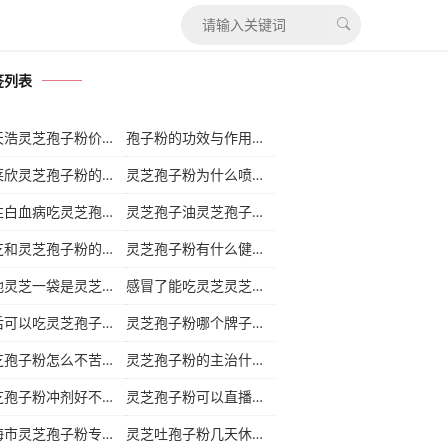
签列表
孚天浩灵芝孢子粉价格
(18)
孢子粉的功效与作用及食用方法
(18)
富莱欣灵芝孢子粉的功效
(22)
灵芝孢子粉为什么喷喷了
(19)
慢性白血病吃灵芝孢子粉
(20)
灵芝孢子油灵芝孢子粉吃法
(18)
灵芝和灵芝孢子粉的功效
(20)
灵芝孢子粉有什么健康作用
(19)
金地灵芝一袋是灵芝孢子粉
(18)
感冒了能吃灵芝灵芝孢子粉
(18)
术后可以吃灵芝孢子粉吗
(18)
灵芝孢子粉哪个牌子好
(18)
灵芝孢子粉怎么不苦呢
(19)
灵芝孢子粉的主治什么病
(17)
灵芝孢子粉冲剂好不好
(18)
灵芝孢子粉可以直播吗
(17)
上海市灵芝孢子粉专卖店
(20)
灵芝吐孢子粉几天休眠
(17)