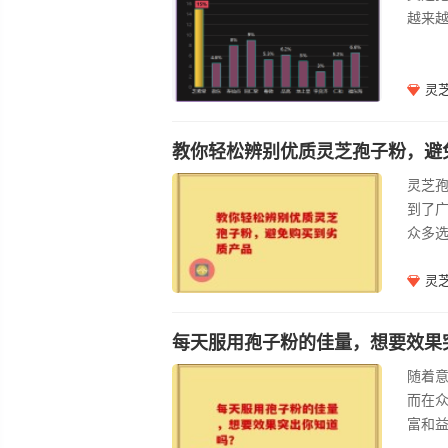
越来
灵
教你轻松辨别优质灵芝孢子粉，避
灵芝孢
到了
众多
呢？
灵芝孢
灵
来简
多糖
每天服用孢子粉的佳量，想要效果
常，
随着
往存
而在
助我
富和
量，以