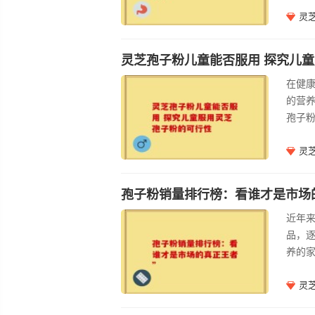
菌类
灵
生素
粉时
灵芝孢子粉儿童能否服用 探究儿
的服
在健
体需
的营
孢子粉
子粉
类化
灵
多积
增强
孢子粉销量排行榜：看谁才是市场
童来
近年
未完
品，
育有
养的
中，
子粉
够满
市场
灵
近期