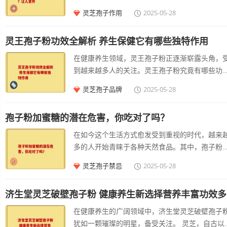
强机体的，帮助身体更好地抵御外界菌的入侵。
满目的产品，许多消费者常常在两者之间犹豫不
灵芝孢子作用
2025-05-28
如，经常、体质虚弱的人群，长期服用灵芝孢子
决：到底选择椴木孢子粉还是菌种孢子粉？我们
可能会减少的频率，增强身体的。
深入探讨这两种孢子粉的特点，帮助大家做出更
灵王孢子粉功效全解析 养生保健它有哪些独特作用
智的选择。 椴木孢子粉的独特优势 椴木孢子粉，
是由椴树上的某些特定真菌产生的孢子，通过自
在健康养生领域，灵王孢子粉正逐渐崭露头角，
采集和精细加工而成。这款孢子粉含有丰富的营
到越来越多人的关注。灵王孢子粉究竟有哪些功
成分，包括氨基酸、维生素和矿物质，因此被视
呢？这是许多对健康养生有追求的人迫切想要了
灵芝孢子品牌
2025-05-28
一种高营养价值的食品。 椴木孢子粉以其良好的
的。 灵王孢子粉具有增强的显著功效。现代生活
化吸收性著称。由于其颗粒细腻，人体容易吸收
中，人们面临着各种各样的压力，无论是工作上
中的营养成分，非常适合日常保健。椴木孢子粉
孢子粉加蜜糖的潜在危害，你吃对了吗？
忙碌奔波，还是生活环境中的各种菌威胁，都需
有良好的性能，能帮助抵抗的伤害，促进。这也
一个强大的系统来抵御。灵王孢子粉中富含多种
在如今这个生活方式愈发受到重视的时代，越来
为什么许多人将其视为美容养颜神器的原因。
养成分，例如多糖类物质。这些多糖能够激活人
多的人开始青睐于各种天然食品。其中，孢子粉
的细胞，如巨噬细胞、T淋巴细胞等，让它们发挥
蜜糖因其丰富的营养成分而备受青睐。尽管它们
灵芝孢子禁忌
2025-05-28
出更好的防御功能。就像给身体的系统注入了一
自都有独道的保健功效，但将二者混合食用却可
训练有素的军队，随时准备抵御外来菌的入侵。
隐藏着一些潜在的危害。本文将为您详细解析这
期服用灵王孢子粉，可以使身体在面对、等常见
济生堂灵芝破壁孢子粉 健康养生新选择营养丰富功效多
现象，帮助您理性看待孢子粉加蜜糖的搭配。 孢
时，具有更强的，减少患的几率。
粉与蜜糖各自的营养价值 孢子粉是某些植物（如
在健康养生的广阔领域中，济生堂灵芝破壁孢子
芝等）所产生的微小胞子，它富含氨基酸、蛋白
犹如一颗璀璨的明星，备受关注。 灵芝，自古以