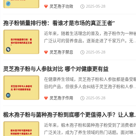
野。当涉及到儿童这个特殊群体时，“灵芝孢子粉
灵芝孢子功效
2025-05-28
问：我每天要吃多少才能达到好的效果？ 适合的
童能服用吗”就成了许多家长关心的问题。 我们需
用量并非一成不变，而是要根据个人的身体状况
要了解灵芝孢子粉的成分和特性。灵芝孢子粉富
生活习惯以及具体需求来调整。
孢子粉销量排行榜：看谁才是市场的真正王者”
多种营养成分，如灵芝多糖、三萜类化合物、氨
酸、蛋白质等。这些成分在成人的养生保健方面
近年来，随着生活理念的普及，孢子粉作为一种
着诸多积极作用，例如灵芝多糖被认为具有调节
广泛认可的营养食品，逐渐走进了千家万户。无
功能，可以在一定程度上增强人体的；三萜类化
是关注养生的消费者，还是追求全面营养的家庭
灵芝孢子禁忌
2025-05-28
物可能对身体的、等方面有帮助。 但是对于儿童
孢子粉都成为了越来越多人的选择。本文将深入
说，情况有所不同。儿童的身体处于生长发育阶
析当前孢子粉的销量排行榜，带大家看看究竟谁
段，其生理机能尚未完全成熟。目前并没有足够
灵芝孢子粉与人参肽对比 哪个对健康更有益
是真正的市场王者。 孢子粉的市场现状 孢子粉作
科学研究表明灵芝孢子粉对儿童生长发育有着确
为一种新兴的保健食品，其市场需求逐年攀升。
在健康养生领域，灵芝孢子粉和人参肽都是备受
的、积极的影响。儿童的系统也在不断地自然发
据近期的市场调研报告显示，孢子粉的市场规模
目的产品，但很多人会纠结于灵芝孢子粉和人参
完善过程中，通过均衡的饮食，如摄入足够的蛋
过去五年中增长了超过%。这种趋势不仅源于消
哪个好。其实，它们各有独特的优势，适用于不
质、维生素、矿物质等，就能够满足其正常的需
灵芝孢子作用
2025-05-28
者对产品的关注，还与孢子粉本身丰富的营养成
的健康需求。 一、灵芝孢子粉的独特魅力 灵芝孢
求。
密切相关。孢子粉以其天然、营养丰富的特点，
子粉是灵芝的种子，蕴含着丰富的营养成分。它
到越来越多消费者的青睐。
椴木孢子粉与菌种孢子
含多种多糖类物质，这些多糖具有调节的作用。
现代生活中，人们面临着各种压力和环境因素的
近年来，椴木孢子粉和菌种孢子粉受到了消费者
响，系统容易出现失衡的状况。灵芝孢子粉能够
广泛关注，成为了养生领域的热门话题。面对琳