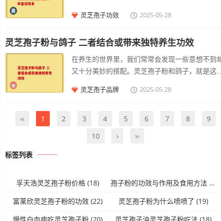
和多种维生素，有助于增强和提高。孢子粉的质
就被视为仙草，具有极高的药用价值。而济生堂
灵芝孢子功效
2025-05-28
参差不齐，尤其是在市场上，某些品牌的孢子粉
芝破壁孢子粉更是将灵芝的精华发挥到了极致。
能经过加工或掺杂，因此选择知名品牌仍然是保
谓破壁孢子粉，是通过现代高科技手段打破灵芝
品质的一种方式。
灵芝孢子粉与鸽子 二者结合或带来独特养生功效
子的坚硬外壳，使得其中蕴含的丰富营养成分能
被人体充分吸收。这一技术突破，是济生堂灵芝
在养生的世界里，我们常常会发现一些意想不到
壁孢子粉的一大亮点。 济生堂在灵芝破壁孢子粉
又十分美妙的搭配。灵芝孢子粉和鸽子，就是这
生产过程中，秉持着严格的质量把控标准。从灵
一对能给健康带来诸多益处的组合。 灵芝孢子粉
灵芝孢子品牌
2025-05-28
的种植开始，就精心挑选适宜的环境，确保灵芝
这一来自灵芝的精华，自古以来就被视为珍贵的
长过程中不受污染，吸收充足的养分。在采集孢
生食材。它富含多种营养成分，如灵芝多糖、三
粉后，运用先进的破壁技术，同时保留其活性成
类化合物等。灵芝多糖具有调节、抗、等多种功
‹‹
1
2
3
4
5
6
7
8
9
分。这一系列严谨的操作流程，使得济生堂灵芝
能。它就像身体内的一支精锐部队，能够增强系
10
›
››
壁孢子粉的品质在市场上脱颖而出。
的防御能力，帮助身体抵御外界菌的侵袭。三萜
化合物则有助于调节、降低，对心管系统有着积
标签列表
的保护作用。当我们每天适量摄入灵芝孢子粉时
就像是给身体注入了一股源源不断的活力源泉，
孚天浩灵芝孢子粉价格
(18)
孢子粉的功效与作用及食用方法
(18)
内而外改善身体机能。
富莱欣灵芝孢子粉的功效
(22)
灵芝孢子粉为什么喷喷了
(19)
慢性白血病吃灵芝孢子粉
(20)
灵芝孢子油灵芝孢子粉吃法
(18)