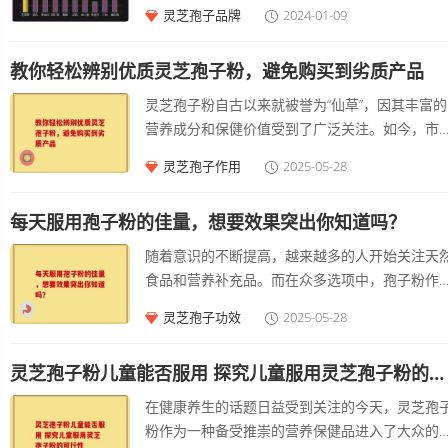
孢子粉选择一直是很多人头疼的问题
灵芝孢子品牌
2024-01-09
教你轻松辨别优质灵芝孢子粉，避免购买到劣质产品
灵芝孢子粉自古以来就被誉为“仙草”，因其丰富的
营养成分和保健价值受到了广泛关注。如今，市
上有着形形的灵芝孢子粉，却良莠不齐。在众多
灵芝孢子作用
2025-05-28
择中，怎样才能鉴别出优质的灵芝孢子粉，避免
买到劣质产品呢？接下来，我们将为大家提供一
每天服用孢子粉的佳量，想要效果突出你知道吗？
实用的技巧，帮助你轻松辨别优质灵芝孢子粉。 
解灵芝孢子粉的基本知识 在深入了解鉴别方法之
随着意识的不断提高，越来越多的人开始关注天
前，先来简单认识一下灵芝孢子粉。灵芝孢子粉
食品和营养补充品。而在众多选项中，孢子粉作
自灵芝的种子，含有丰富的多糖、三萜、氨基酸
一种被广泛认可的保健食品，因其营养丰富和益
灵芝孢子功效
2025-05-28
营养成分，具有较高的营养价值和保健功能。通
备受关注。今天我们就来聊聊，怎样确定每天服
常，优质的灵芝孢子粉色泽自然，气味清香，颗
孢子粉的佳量，以便能够充分发挥其效果。 孢子
均匀，而劣质产品往往存在色泽暗淡、杂质多、
灵芝孢子粉儿童能否服用 探究儿童服用灵芝孢子粉的可行性
的基本了解 孢子粉，来源于某些菌类的孢子，经
味不佳等现象。了解这些基础知识能够帮助我们
殊工艺处理后制成的粉末。它含有丰富的氨基酸
在健康养生的话题日益受到关注的今天，灵芝孢
选购时更具判断力。
维生素和矿物质，对提升、促进代谢有一定帮助
粉作为一种备受推崇的营养保健品进入了大众的
许多消费者在选择孢子粉时，可能会有这样的疑